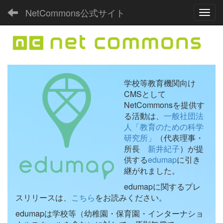
NetCommons公式サイト
Toggl
学校等教育機関向け
CMSとして
NetCommonsを提供す
る活動は、
一般社団法
人「教育のための科学
研究所」
（代表理事・
所長
新井紀子
）が提
供する
edumap
に引き
継がれました。
edumapに関するプレ
スリリースは、
こちら
をお読みください。
edumapは学校等（幼稚園・保育園・インターナショ