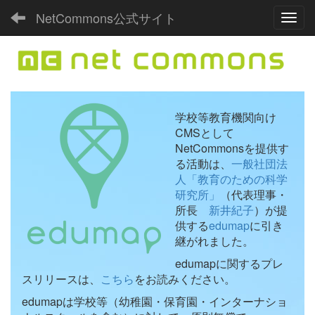
NetCommons公式サイト
Toggl
学校等教育機関向け
CMSとして
NetCommonsを提供す
る活動は、
一般社団法
人「教育のための科学
研究所」
（代表理事・
所長
新井紀子
）が提
供する
edumap
に引き
継がれました。
edumapに関するプレ
スリリースは、
こちら
をお読みください。
edumapは学校等（幼稚園・保育園・インターナショ