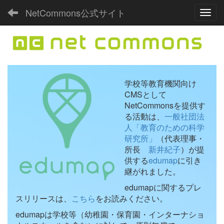
NetCommons公式サイト
Toggl
学校等教育機関向け
CMSとして
NetCommonsを提供す
る活動は、
一般社団法
人「教育のための科学
研究所」
（代表理事・
所長
新井紀子
）が提
供する
edumap
に引き
継がれました。
edumapに関するプレ
スリリースは、
こちら
をお読みください。
edumapは学校等（幼稚園・保育園・インターナショ