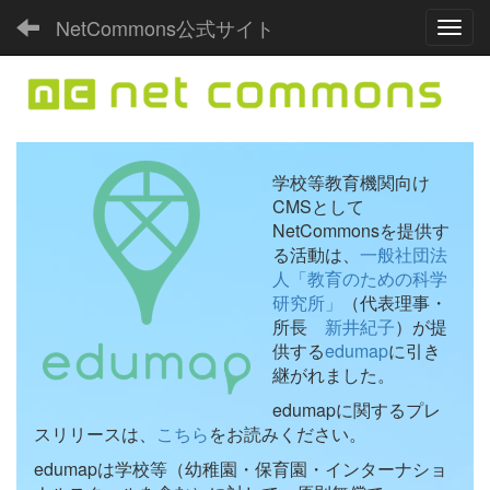
NetCommons公式サイト
Toggl
学校等教育機関向け
CMSとして
NetCommonsを提供す
る活動は、
一般社団法
人「教育のための科学
研究所」
（代表理事・
所長
新井紀子
）が提
供する
edumap
に引き
継がれました。
edumapに関するプレ
スリリースは、
こちら
をお読みください。
edumapは学校等（幼稚園・保育園・インターナショ