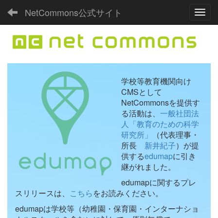
NetCommons公式サイト
Toggl
学校等教育機関向け
CMSとして
NetCommonsを提供す
る活動は、
一般社団法
人「教育のための科学
研究所」
（代表理事・
所長
新井紀子
）が提
供する
edumap
に引き
継がれました。
edumapに関するプレ
スリリースは、
こちら
をお読みください。
edumapは学校等（幼稚園・保育園・インターナショ