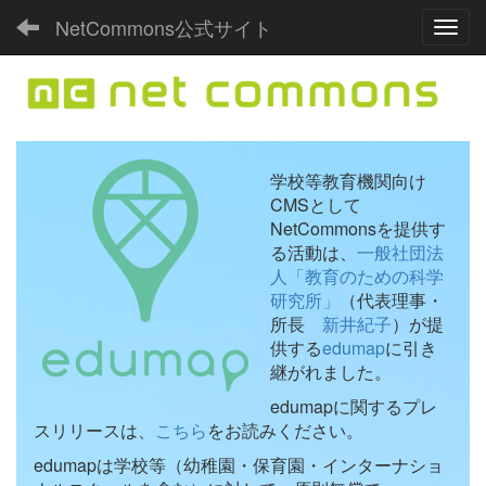
NetCommons公式サイト
Toggl
学校等教育機関向け
CMSとして
NetCommonsを提供す
る活動は、
一般社団法
人「教育のための科学
研究所」
（代表理事・
所長
新井紀子
）が提
供する
edumap
に引き
継がれました。
edumapに関するプレ
スリリースは、
こちら
をお読みください。
edumapは学校等（幼稚園・保育園・インターナショ