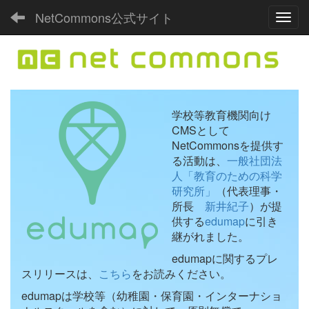
NetCommons公式サイト
Toggl
学校等教育機関向け
CMSとして
NetCommonsを提供す
る活動は、
一般社団法
人「教育のための科学
研究所」
（代表理事・
所長
新井紀子
）が提
供する
edumap
に引き
継がれました。
edumapに関するプレ
スリリースは、
こちら
をお読みください。
edumapは学校等（幼稚園・保育園・インターナショ