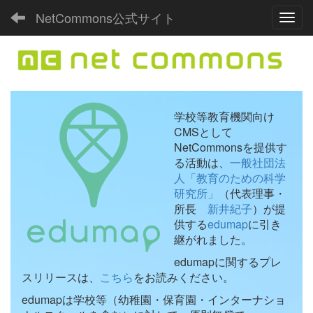
NetCommons公式サイト
Toggl
学校等教育機関向け
CMSとして
NetCommonsを提供す
る活動は、
一般社団法
人「教育のための科学
研究所」
（代表理事・
所長
新井紀子
）が提
供する
edumap
に引き
継がれました。
edumapに関するプレ
スリリースは、
こちら
をお読みください。
edumapは学校等（幼稚園・保育園・インターナショ