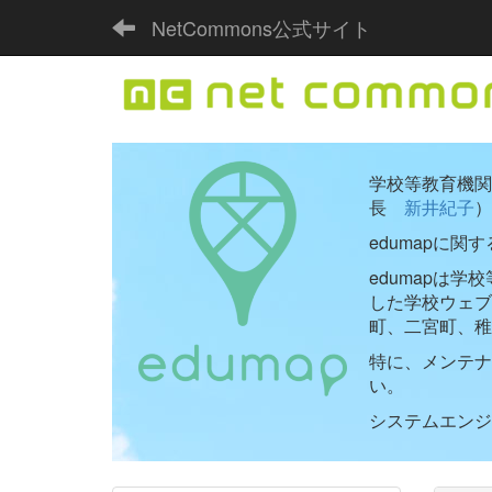
NetCommons公式サイト
学校等教育機関向
長
新井紀子
）
edumapに関
edumapは
した学校ウェ
町、二宮町、稚
特に、メンテナ
い。
システムエンジニ