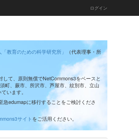
ログイン
人「教育のための科学研究所」
（代表理事・所
て、原則無償でNetCommons3をベースと
須町、蕨市、所沢市、芦屋市、紋別市、立山
いています。
至急edumapに移行することをご検討くださ
ommons3サイト
をご活用ください。