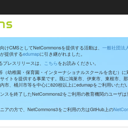
けCMSとしてNetCommonsを提供する活動は、
一般社団法
が提供する
edumap
に引き継がれました。
するプレスリリースは、
こちら
をお読みください。
学校等（幼稚園・保育園・インターナショナルスクールを含む）に対し
ブサイトを提供する事業です。既に鴻巣市、伊東市、東根市、那
内市、桶川市等を中心に820校以上にedumapをご利用いただ
ンスを終了したNetCommons2をご利用の教育機関のユーザは
アの方で、NetCommons3をご利用の方はGitHub上の
NetC