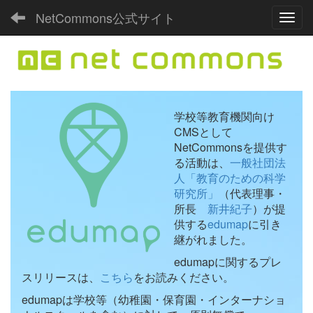
NetCommons公式サイト
Toggl
学校等教育機関向け
CMSとして
NetCommonsを提供す
る活動は、
一般社団法
人「教育のための科学
研究所」
（代表理事・
所長
新井紀子
）が提
供する
edumap
に引き
継がれました。
edumapに関するプレ
スリリースは、
こちら
をお読みください。
edumapは学校等（幼稚園・保育園・インターナショ