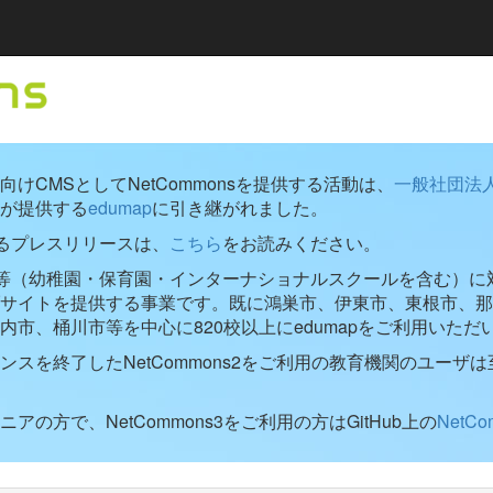
けCMSとしてNetCommonsを提供する活動は、
一般社団法
が提供する
edumap
に引き継がれました。
するプレスリリースは、
こちら
をお読みください。
学校等（幼稚園・保育園・インターナショナルスクールを含む）に対し
ブサイトを提供する事業です。既に鴻巣市、伊東市、東根市、那
内市、桶川市等を中心に820校以上にedumapをご利用いただ
ンスを終了したNetCommons2をご利用の教育機関のユーザは
アの方で、NetCommons3をご利用の方はGitHub上の
NetC