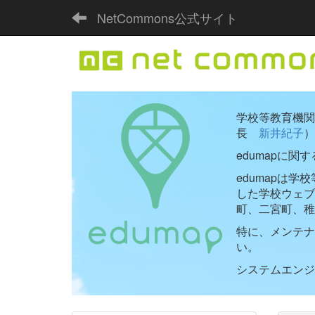
NetCommons公式サイト
学校等教育機関向
長
新井紀子
）
edumapに関
edumapは
した学校ウェ
町、二宮町、稚
特に、メンテナ
い。
システムエンジニ