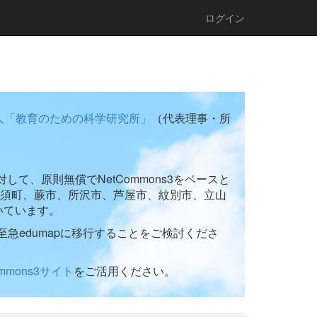
ログイン
人「教育のための科学研究所」
（代表理事・所
て、原則無償でNetCommons3をベースと
須町、蕨市、所沢市、芦屋市、紋別市、立山
いています。
至急edumapに移行することをご検討くださ
ommons3サイト
をご活用ください。