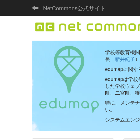
NetCommons公式サイト
学校等教育機関向
長
新井紀子
）
edumapに関
edumapは
した学校ウェ
町、二宮町、稚
特に、メンテナ
い。
システムエンジニ