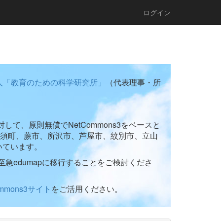
ログイン
人「教育のための科学研究所」
（代表理事・所
て、原則無償でNetCommons3をベースと
須町、蕨市、所沢市、芦屋市、紋別市、立山
いています。
至急edumapに移行することをご検討くださ
ommons3サイト
をご活用ください。