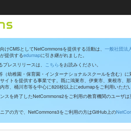
けCMSとしてNetCommonsを提供する活動は、
一般社団法
が提供する
edumap
に引き継がれました。
するプレスリリースは、
こちら
をお読みください。
学校等（幼稚園・保育園・インターナショナルスクールを含む）に対し
ブサイトを提供する事業です。既に鴻巣市、伊東市、東根市、那
内市、桶川市等を中心に820校以上にedumapをご利用いただ
ンスを終了したNetCommons2をご利用の教育機関のユーザは
アの方で、NetCommons3をご利用の方はGitHub上の
NetC