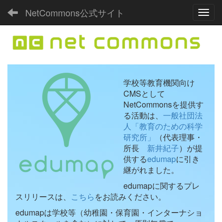
NetCommons公式サイト
Toggl
学校等教育機関向け
CMSとして
NetCommonsを提供す
る活動は、
一般社団法
人「教育のための科学
研究所」
（代表理事・
所長
新井紀子
）が提
供する
edumap
に引き
継がれました。
edumapに関するプレ
スリリースは、
こちら
をお読みください。
edumapは学校等（幼稚園・保育園・インターナショ