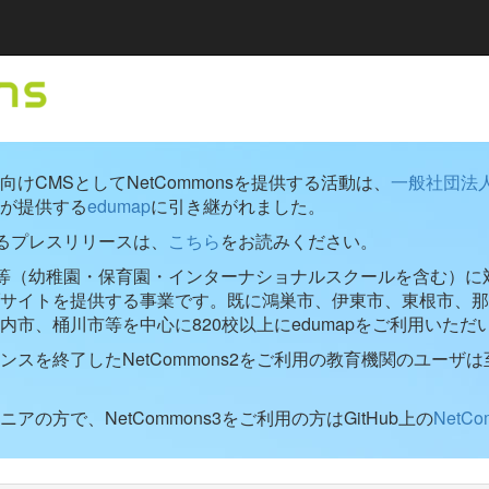
けCMSとしてNetCommonsを提供する活動は、
一般社団法
が提供する
edumap
に引き継がれました。
するプレスリリースは、
こちら
をお読みください。
学校等（幼稚園・保育園・インターナショナルスクールを含む）に対し
ブサイトを提供する事業です。既に鴻巣市、伊東市、東根市、那
内市、桶川市等を中心に820校以上にedumapをご利用いただ
ンスを終了したNetCommons2をご利用の教育機関のユーザは
アの方で、NetCommons3をご利用の方はGitHub上の
NetC