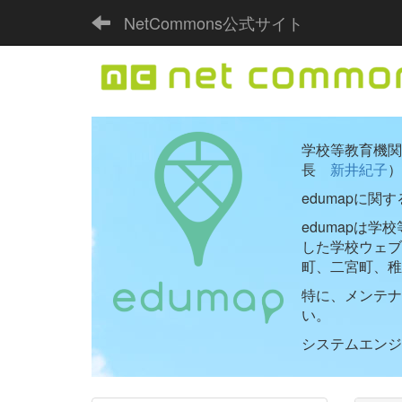
NetCommons公式サイト
学校等教育機関向
長
新井紀子
）
edumapに関
edumapは
した学校ウェ
町、二宮町、稚
特に、メンテナ
い。
システムエンジニ