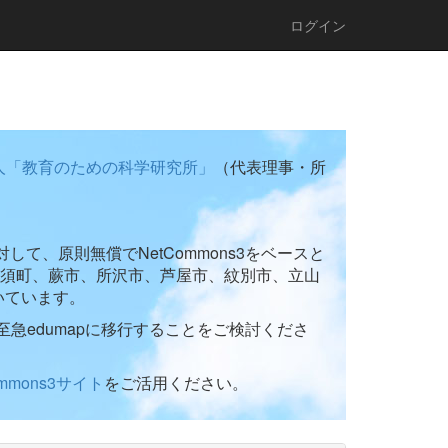
ログイン
人「教育のための科学研究所」
（代表理事・所
て、原則無償でNetCommons3をベースと
須町、蕨市、所沢市、芦屋市、紋別市、立山
いています。
至急edumapに移行することをご検討くださ
ommons3サイト
をご活用ください。