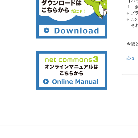
【パ
１．解
※ 
※ こ
それ
今後と
3