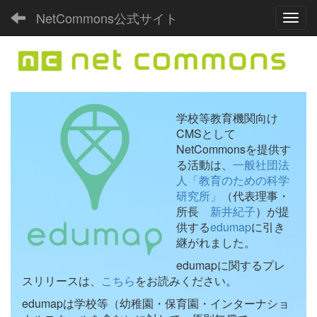
NetCommons公式サイト
Toggl
学校等教育機関向け
CMSとして
NetCommonsを提供す
る活動は、
一般社団法
人「教育のための科学
研究所」
（代表理事・
所長
新井紀子
）が提
供する
edumap
に引き
継がれました。
edumapに関するプレ
スリリースは、
こちら
をお読みください。
edumapは学校等（幼稚園・保育園・インターナショ