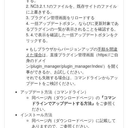
する。
2. NC3.2.1.1のファイルを、既存サイトのファイル
に上書きする。
3. プラグイン管理画面をリロードする
4. 一括アップデートボタン、ならびに更新対象であ
るプラグインの一覧が表示されることを確認する。
5. 4.で表示を確認した一括アップデートボタンをク
リックする。
※ もしブラウザからバージョンアップの
手順を間違
えた場合
は、直接プラグイン管理画面（https://ご自
身のドメイ
ン/plugin_manager/plugin_manager/index/）を開く
事ができるか、お試しください。
それでも失敗する場合は、コマンドラインからアッ
プデートをご検討ください。
アップデート方法（コマンドライン）
同ページ内（ダウンロードページ）の
『コマン
ドラインでアップデートする方法』
をご参照く
ださい。
インストール方法
同ページ内（ダウンロードページ）に記載して
ありますので、ご参照ください。