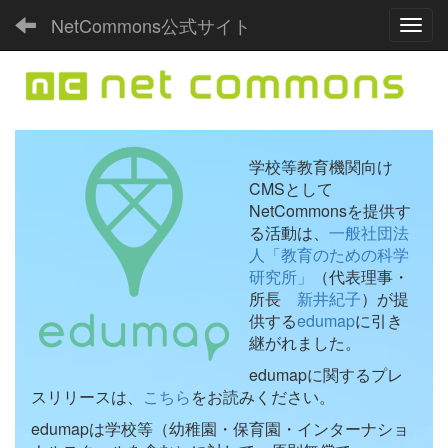
NetCommons公式サイト
Toggl
学校等教育機関向け
CMSとして
NetCommonsを提供す
る活動は、
一般社団法
人「教育のための科学
研究所」
（代表理事・
所長
新井紀子
）が提
供する
edumap
に引き
継がれました。
edumapに関するプレ
スリリースは、
こちら
をお読みください。
edumapは学校等（幼稚園・保育園・インターナショ