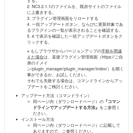
する。
2. NC3.2.1.1のファイルを、既存サイトのファイル
に上書きする。
3. プラグイン管理画面をリロードする
4. 一括アップデートボタン、ならびに更新対象であ
るプラグインの一覧が表示されることを確認する。
5. 4.で表示を確認した一括アップデートボタンをク
リックする。
※ もしブラウザからバージョンアップの
手順を間違
えた場合
は、直接プラグイン管理画面（https://ご自
身のドメイ
ン/plugin_manager/plugin_manager/index/）を開く
事ができるか、お試しください。
それでも失敗する場合は、コマンドラインからアッ
プデートをご検討ください。
アップデート方法（コマンドライン）
同ページ内（ダウンロードページ）の
『コマン
ドラインでアップデートする方法』
をご参照く
ださい。
インストール方法
同ページ内（ダウンロードページ）に記載して
ありますので、ご参照ください。