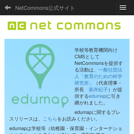
NetCommons公式サイト
Toggl
学校等教育機関向け
CMSとして
NetCommonsを提供す
る活動は、
一般社団法
人「教育のための科学
研究所」
（代表理事・
所長
新井紀子
）が提
供する
edumap
に引き
継がれました。
edumapに関するプレ
スリリースは、
こちら
をお読みください。
edumapは学校等（幼稚園・保育園・インターナショ