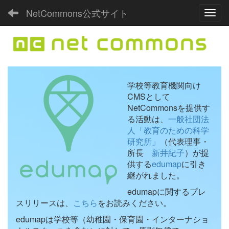
NetCommons公式サイト
Toggl
学校等教育機関向け
CMSとして
NetCommonsを提供す
る活動は、
一般社団法
人「教育のための科学
研究所」
（代表理事・
所長
新井紀子
）が提
供する
edumap
に引き
継がれました。
edumapに関するプレ
スリリースは、
こちら
をお読みください。
edumapは学校等（幼稚園・保育園・インターナショ