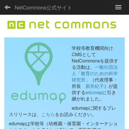
NetCommons公式サイト
Toggl
学校等教育機関向け
CMSとして
NetCommonsを提供す
る活動は、
一般社団法
人「教育のための科学
研究所」
（代表理事・
所長
新井紀子
）が提
供する
edumap
に引き
継がれました。
edumapに関するプレ
スリリースは、
こちら
をお読みください。
edumapは学校等（幼稚園・保育園・インターナショ