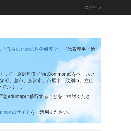
ログイン
人「教育のための科学研究所」
（代表理事・所
て、原則無償でNetCommons3をベースと
須町、蕨市、所沢市、芦屋市、紋別市、立山
いています。
至急edumapに移行することをご検討くださ
ommons3サイト
をご活用ください。