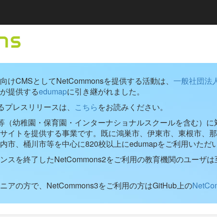
けCMSとしてNetCommonsを提供する活動は、
一般社団法
が提供する
edumap
に引き継がれました。
するプレスリリースは、
こちら
をお読みください。
学校等（幼稚園・保育園・インターナショナルスクールを含む）に対し
ブサイトを提供する事業です。既に鴻巣市、伊東市、東根市、那
内市、桶川市等を中心に820校以上にedumapをご利用いただ
ンスを終了したNetCommons2をご利用の教育機関のユーザは
アの方で、NetCommons3をご利用の方はGitHub上の
NetC