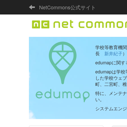
NetCommons公式サイト
学校等教育機関向
長
新井紀子
）
edumapに関
edumapは
した学校ウェ
町、二宮町、稚
特に、メンテナ
い。
システムエンジニ