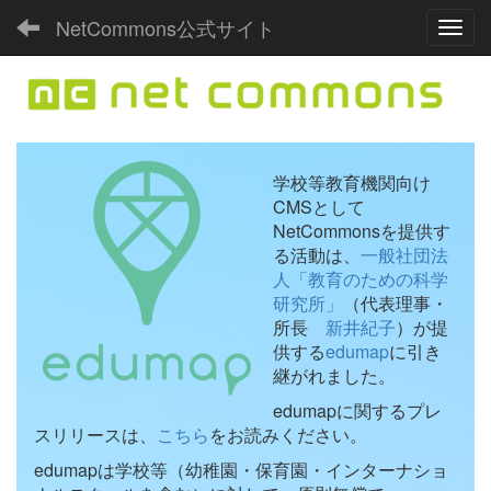
NetCommons公式サイト
Toggl
学校等教育機関向け
CMSとして
NetCommonsを提供す
る活動は、
一般社団法
人「教育のための科学
研究所」
（代表理事・
所長
新井紀子
）が提
供する
edumap
に引き
継がれました。
edumapに関するプレ
スリリースは、
こちら
をお読みください。
edumapは学校等（幼稚園・保育園・インターナショ