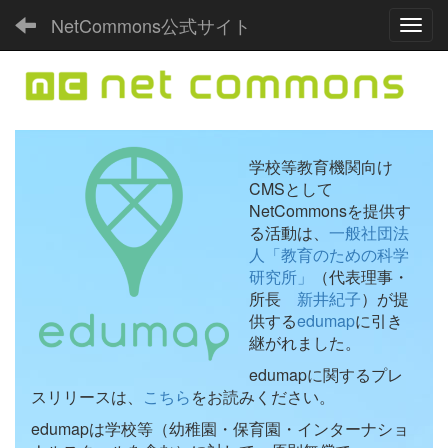
NetCommons公式サイト
Toggl
学校等教育機関向け
CMSとして
NetCommonsを提供す
る活動は、
一般社団法
人「教育のための科学
研究所」
（代表理事・
所長
新井紀子
）が提
供する
edumap
に引き
継がれました。
edumapに関するプレ
スリリースは、
こちら
をお読みください。
edumapは学校等（幼稚園・保育園・インターナショ