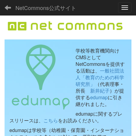
NetCommons公式サイト
Toggl
学校等教育機関向け
CMSとして
NetCommonsを提供す
る活動は、
一般社団法
人「教育のための科学
研究所」
（代表理事・
所長
新井紀子
）が提
供する
edumap
に引き
継がれました。
edumapに関するプレ
スリリースは、
こちら
をお読みください。
edumapは学校等（幼稚園・保育園・インターナショ