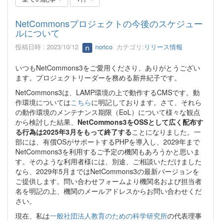
NetCommonsプロジェクトの今後のスケジュー
ルについて
投稿日時 : 2023/10/12
norico
カテゴリ:
リリース情報
いつもNetCommons3をご愛用くださり、ありがとうござい
ます。プロジェクトリーダーを務める新井紀子です。
NetCommons3は、LAMP環境の上で動作するCMSです。動
作環境については
こちら
に明記しております。さて、それら
の動作環境のメンテナンス期限（EoL）について様々な観点
から検討した結果、
NetCommons3をOSSとして広く配布す
る行為は2025年3月をもって終了する
ことになりました。一
部には、有償OSがサポートするPHPを導入し、2029年まで
NetCommons3を利用するご予定の機関もあろうかと思いま
す。そのような利用者様には、別途、ご相談いただけました
なら、2029年5月まではNetCommons3の最新バージョンを
ご提供します。問い合わせフォームより機関名および担当者
名を明記の上、機関のメールアドレスからお問い合わせくだ
さい。
現在、私は
一般社団法人教育のための科学研究所
の代表理事