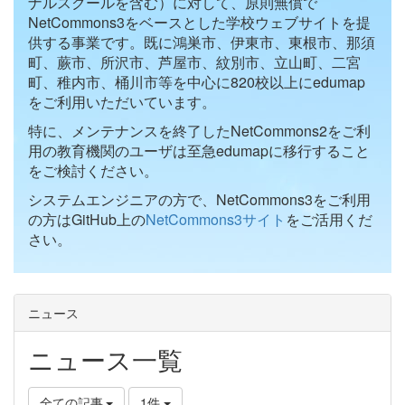
ナルスクールを含む）に対して、原則無償で
NetCommons3をベースとした学校ウェブサイトを提
供する事業です。既に鴻巣市、伊東市、東根市、那須
町、蕨市、所沢市、芦屋市、紋別市、立山町、二宮
町、稚内市、桶川市等を中心に820校以上にedumap
をご利用いただいています。
特に、メンテナンスを終了したNetCommons2をご利
用の教育機関のユーザは至急edumapに移行すること
をご検討ください。
システムエンジニアの方で、NetCommons3をご利用
の方はGitHub上の
NetCommons3サイト
をご活用くだ
さい。
ニュース
ニュース一覧
全ての記事
1件