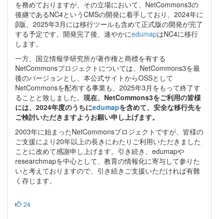
を務めておりますが、その立場において、NetCommons3の
後継であるNC4というCMSの開発に着手しており、2024年に
β版、2025年3月には移行ツールも含めて正式版の開発が完了
する予定です。開発完了後、速やかに
edumap
はNC4に移行
します。
一方、国立情報学研究所が著作権と商標を有する
NetCommonsプロジェクトについては、NetCommons3を最
後のバージョンとし、本公式サイトからOSSとして
NetCommonsを配布する事業も、2025年3月をもって終了す
ることと致しました。
現在、NetCommons3をご利用の皆様
には、2024年度のうちに
edumap
を含めて、安全な移行先を
ご検討いただきますようお願い申し上げます。
2003年に始まったNetCommonsプロジェクトですが、皆様の
ご支援により20年以上の長きにわたりご利用いただきました
ことに改めて感謝申し上げます。引き続き、edumapや
researchmapを中心として、教育の情報化に寄与して参りた
いと考えておりますので、引き続きご支援いただければ有難
く存じます。
24