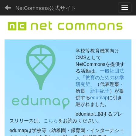
NetCommons公式サイト
Toggl
学校等教育機関向け
CMSとして
NetCommonsを提供す
る活動は、
一般社団法
人「教育のための科学
研究所」
（代表理事・
所長
新井紀子
）が提
供する
edumap
に引き
継がれました。
edumapに関するプレ
スリリースは、
こちら
をお読みください。
edumapは学校等（幼稚園・保育園・インターナショ