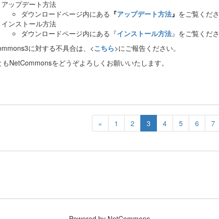
アップデート方法
ダウンロードページ内にある
『
アップデート方法
』
をご覧くだ
インストール方法
ダウンロードページ内にある『
インストール方法
』をご覧くだ
Commons3に対する不具合は、<
こちら
>にご報告ください。
もNetCommonsをどうぞよろしくお願いいたします。
«
1
2
3
4
5
6
7
Powered by NetCommons