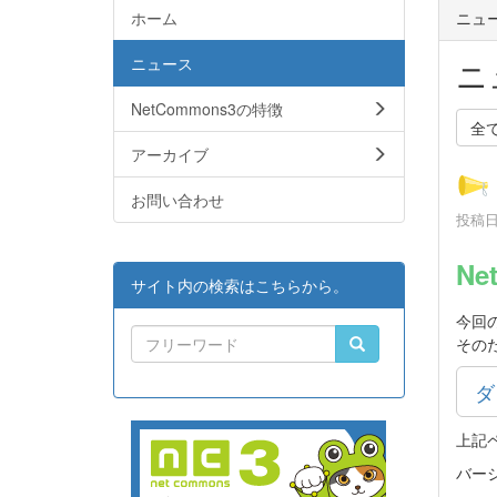
ホーム
ニュ
ニュース
ニ
NetCommons3の特徴
全
アーカイブ
お問い合わせ
投稿日時
Ne
サイト内の検索はこちらから。
今回
その
ダ
上記
バー