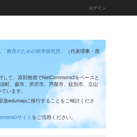
ログイン
人「教育のための科学研究所」
（代表理事・所
て、原則無償でNetCommons3をベースと
須町、蕨市、所沢市、芦屋市、紋別市、立山
いています。
至急edumapに移行することをご検討くださ
ommons3サイト
をご活用ください。