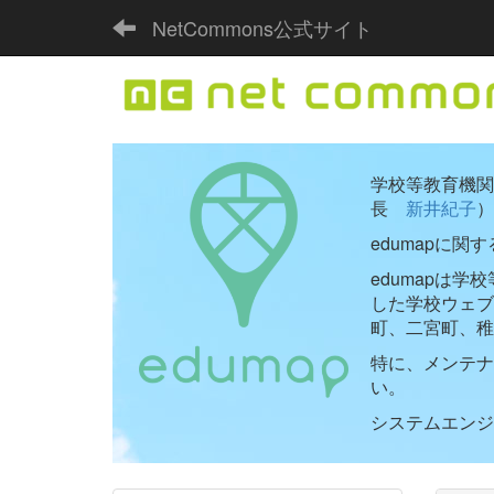
NetCommons公式サイト
学校等教育機関向
長
新井紀子
）
edumapに関
edumapは
した学校ウェ
町、二宮町、稚
特に、メンテナ
い。
システムエンジニ