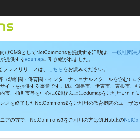
けCMSとしてNetCommonsを提供する活動は、
一般社団法
が提供する
edumap
に引き継がれました。
するプレスリリースは、
こちら
をお読みください。
学校等（幼稚園・保育園・インターナショナルスクールを含む）に対し
ブサイトを提供する事業です。既に鴻巣市、伊東市、東根市、那
内市、桶川市等を中心に820校以上にedumapをご利用いただ
ンスを終了したNetCommons2をご利用の教育機関のユーザは
アの方で、NetCommons3をご利用の方はGitHub上の
NetC