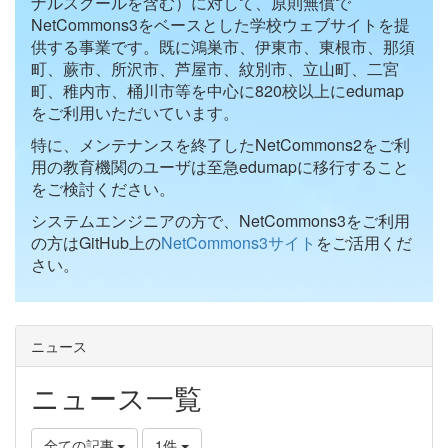
ナルスクールを含む）に対して、原則無償で
NetCommons3をベースとした学校ウェブサイトを提
供する事業です。既に鴻巣市、伊東市、東根市、那須
町、蕨市、所沢市、芦屋市、紋別市、立山町、二宮
町、稚内市、桶川市等を中心に820校以上にedumap
をご利用いただいています。
特に、メンテナンスを終了したNetCommons2をご利
用の教育機関のユーザは至急edumapに移行すること
をご検討ください。
システムエンジニアの方で、NetCommons3をご利用
の方はGitHub上の
NetCommons3サイト
をご活用くだ
さい。
ニュース
ニュース一覧
全ての記事
1件