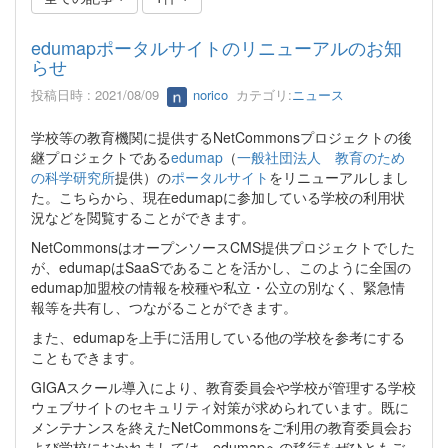
edumapポータルサイトのリニューアルのお知
らせ
投稿日時 : 2021/08/09
norico
カテゴリ:
ニュース
学校等の教育機関に提供するNetCommonsプロジェクトの後
継プロジェクトである
edumap
（
一般社団法人 教育のため
の科学研究所
提供）の
ポータルサイト
をリニューアルしまし
た。こちらから、現在edumapに参加している学校の利用状
況などを閲覧することができます。
NetCommonsはオープンソースCMS提供プロジェクトでした
が、edumapはSaaSであることを活かし、このように全国の
edumap加盟校の情報を校種や私立・公立の別なく、緊急情
報等を共有し、つながることができます。
また、edumapを上手に活用している他の学校を参考にする
こともできます。
GIGAスクール導入により、教育委員会や学校が管理する学校
ウェブサイトのセキュリティ対策が求められています。既に
メンテナンスを終えたNetCommonsをご利用の教育委員会お
よび学校におかれましては、edumapへの移行をぜひともご