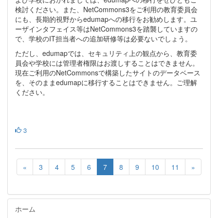
検討ください。また、NetCommons3をご利用の教育委員会
にも、長期的視野からedumapへの移行をお勧めします。ユ
ーザインタフェイス等はNetCommons3を踏襲していますの
で、学校のIT担当者への追加研修等は必要ないでしょう。
ただし、edumapでは、セキュリティ上の観点から、教育委
員会や学校には管理者権限はお渡しすることはできません。
現在ご利用のNetCommonsで構築したサイトのデータベース
を、そのままedumapに移行することはできません。ご理解
ください。
3
«
3
4
5
6
7
8
9
10
11
»
ホーム