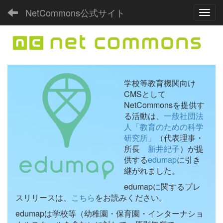
NetCommons公式サイト
Toggl
学校等教育機関向け
CMSとして
NetCommonsを提供す
る活動は、
一般社団法
人「教育のための科学
研究所」
（代表理事・
所長
新井紀子
）が提
供する
edumap
に引き
継がれました。
edumapに関するプレ
スリリースは、
こちら
をお読みください。
edumapは学校等（幼稚園・保育園・インターナショ