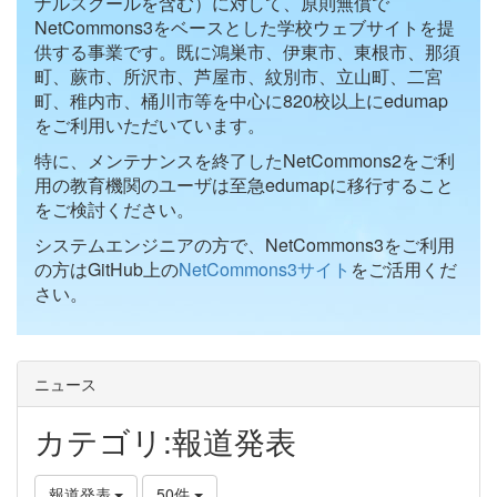
ナルスクールを含む）に対して、原則無償で
NetCommons3をベースとした学校ウェブサイトを提
供する事業です。既に鴻巣市、伊東市、東根市、那須
町、蕨市、所沢市、芦屋市、紋別市、立山町、二宮
町、稚内市、桶川市等を中心に820校以上にedumap
をご利用いただいています。
特に、メンテナンスを終了したNetCommons2をご利
用の教育機関のユーザは至急edumapに移行すること
をご検討ください。
システムエンジニアの方で、NetCommons3をご利用
の方はGitHub上の
NetCommons3サイト
をご活用くだ
さい。
ニュース
カテゴリ:報道発表
報道発表
50件