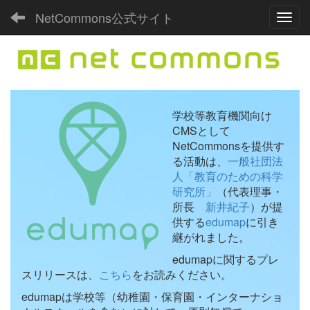
NetCommons公式サイト
Toggl
学校等教育機関向け
CMSとして
NetCommonsを提供す
る活動は、
一般社団法
人「教育のための科学
研究所」
（代表理事・
所長
新井紀子
）が提
供する
edumap
に引き
継がれました。
edumapに関するプレ
スリリースは、
こちら
をお読みください。
edumapは学校等（幼稚園・保育園・インターナショ