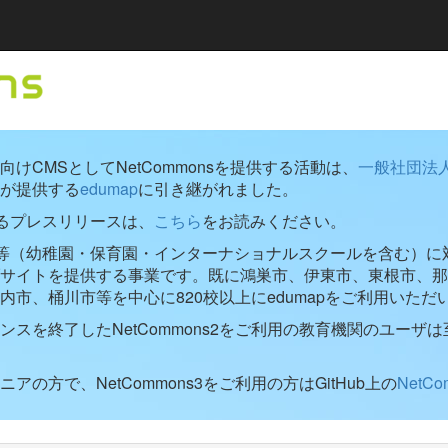
けCMSとしてNetCommonsを提供する活動は、
一般社団法
が提供する
edumap
に引き継がれました。
するプレスリリースは、
こちら
をお読みください。
学校等（幼稚園・保育園・インターナショナルスクールを含む）に対し
ブサイトを提供する事業です。既に鴻巣市、伊東市、東根市、那
内市、桶川市等を中心に820校以上にedumapをご利用いただ
ンスを終了したNetCommons2をご利用の教育機関のユーザは
アの方で、NetCommons3をご利用の方はGitHub上の
NetC