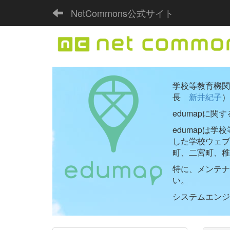
NetCommons公式サイト
学校等教育機関向
長
新井紀子
）
edumapに関
edumapは
した学校ウェ
町、二宮町、稚
特に、メンテナ
い。
システムエンジニ