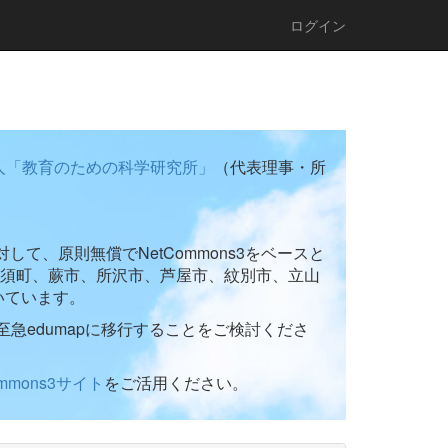
ログイン
人「教育のための科学研究所」
（代表理事・所
て、原則無償でNetCommons3をベースと
須町、蕨市、所沢市、芦屋市、紋別市、立山
いています。
至急edumapに移行することをご検討くださ
ommons3サイト
をご活用ください。