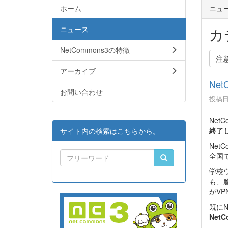
ホーム
ニュ
ニュース
カ
NetCommons3の特徴
注
アーカイブ
Ne
お問い合わせ
投稿日時
Net
終了
サイト内の検索はこちらから。
Ne
全国
学校
も、
がV
既にN
Net