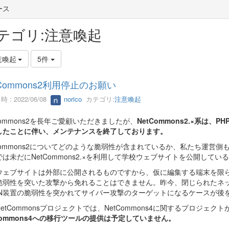
ース
テゴリ:注意喚起
意喚起
5件
tCommons2利用停止のお願い
 : 2022/06/08
norico
カテゴリ:
注意喚起
Commons2を長年ご愛顧いただきましたが、
NetCommons2.×系は、P
したことに伴い、メンテナンスを終了しております。
tCommons2についてどのような脆弱性が含まれているか、私たち運営
では未だにNetCommons2.×を利用して学校ウェブサイトを公開し
ウェブサイトは外部に公開されるものですから、仮に編集する端末を限ら
脆弱性を突いた攻撃から免れることはできません。昨今、閉じられたネ
PN装置の脆弱性を突かれてサイバー攻撃のターゲットになるケースが後
etCommonsプロジェクトでは、NetCommons4に関するプロジェ
Commons4への移行ツールの提供は予定していません。