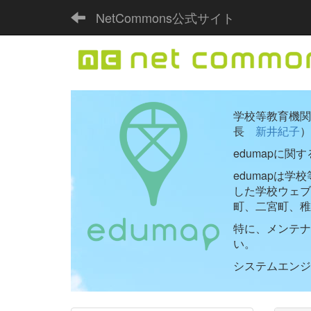
NetCommons公式サイト
学校等教育機関向
長
新井紀子
）
edumapに関
edumapは
した学校ウェ
町、二宮町、稚
特に、メンテナ
い。
システムエンジニ