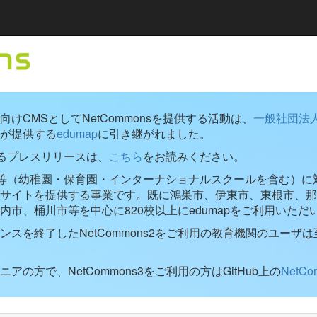
けCMSとしてNetCommonsを提供する活動は、
一般社団法
が提供する
edumap
に引き継がれました。
するプレスリリースは、
こちら
をお読みください。
学校等（幼稚園・保育園・インターナショナルスクールを含む）に対し
ブサイトを提供する事業です。既に鴻巣市、伊東市、東根市、那
内市、桶川市等を中心に820校以上にedumapをご利用いただ
ンスを終了したNetCommons2をご利用の教育機関のユーザは
アの方で、NetCommons3をご利用の方はGitHub上の
NetC