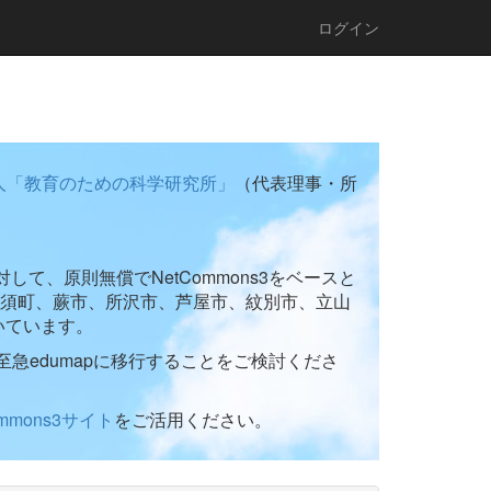
ログイン
人「教育のための科学研究所」
（代表理事・所
て、原則無償でNetCommons3をベースと
須町、蕨市、所沢市、芦屋市、紋別市、立山
いています。
至急edumapに移行することをご検討くださ
ommons3サイト
をご活用ください。