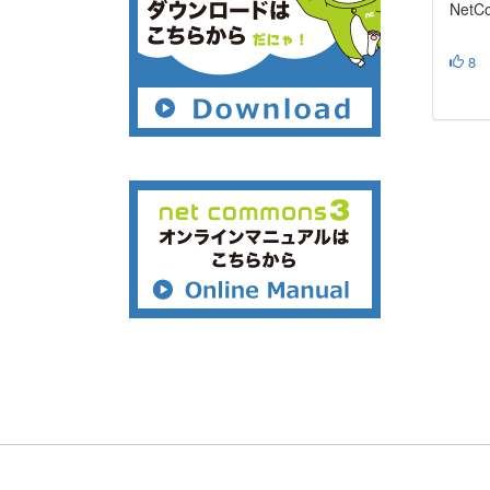
Net
8