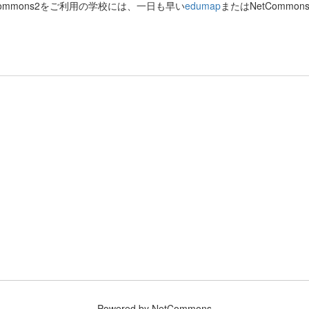
Commons2をご利用の学校には、一日も早い
edumap
またはNetComm
Powered by NetCommons