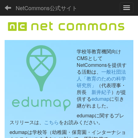
NetCommons公式サイト
Toggl
学校等教育機関向け
CMSとして
NetCommonsを提供す
る活動は、
一般社団法
人「教育のための科学
研究所」
（代表理事・
所長
新井紀子
）が提
供する
edumap
に引き
継がれました。
edumapに関するプレ
スリリースは、
こちら
をお読みください。
edumapは学校等（幼稚園・保育園・インターナショ