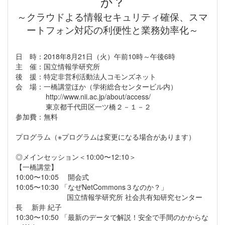
か？
～クラウドよる情報セキュリティ確保、スマ
ートフォン対応の利便性と業務効率化～
日 時：2018年8月21日（火）午前10時～午後6時
主 催：国立情報学研究所
後 援：特定非営利活動法人コモンズネット
会 場：一橋講堂ほか（学術総合センタービル内）
http://www.nii.ac.jp/about/access/
東京都千代田区一ツ橋２－１－２
参加費：無料
プログラム（※プログラムは変更になる場合があります）
◎メインセッション＜10:00〜12:10＞
【一橋講堂】
10:00〜10:05 開会式
10:05〜10:30 「なぜNetCommons３なのか？」
国立情報学研究所 社会共有知研究センター
長 新井 紀子
10:30〜10:50 「最新のデータで解説！安全で手間のかからな