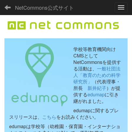
NetCommons公式サイト
Toggl
学校等教育機関向け
CMSとして
NetCommonsを提供す
る活動は、
一般社団法
人「教育のための科学
研究所」
（代表理事・
所長
新井紀子
）が提
供する
edumap
に引き
継がれました。
edumapに関するプレ
スリリースは、
こちら
をお読みください。
edumapは学校等（幼稚園・保育園・インターナショ