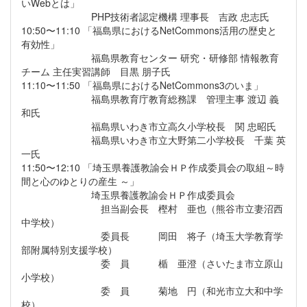
いWebとは」
PHP技術者認定機構 理事長 吉政 忠志氏
10:50〜11:10 「福島県におけるNetCommons活用の歴史と
有効性」
福島県教育センター 研究・研修部 情報教育
チーム 主任実習講師 目黒 朋子氏
11:10〜11:50 「福島県におけるNetCommons3のいま」
福島県教育庁教育総務課 管理主事 渡辺 義
和氏
福島県いわき市立高久小学校長 関 忠昭氏
福島県いわき市立大野第二小学校長 千葉 英
一氏
11:50〜12:10 「埼玉県養護教諭会ＨＰ作成委員会の取組～時
間と心のゆとりの産生 ～」
埼玉県養護教諭会ＨＰ作成委員会
担当副会長 樫村 亜也（熊谷市立妻沼西
中学校）
委員長 岡田 将子（埼玉大学教育学
部附属特別支援学校）
委 員 楯 亜澄（さいたま市立原山
小学校）
委 員 菊地 円（和光市立大和中学
校）