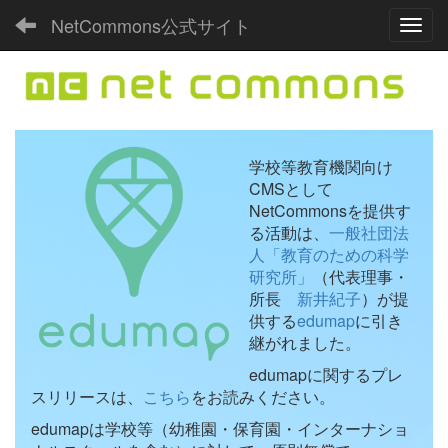
NetCommons公式サイト
Toggl
学校等教育機関向け
CMSとして
NetCommonsを提供す
る活動は、
一般社団法
人「教育のための科学
研究所」
（代表理事・
所長
新井紀子
）が提
供する
edumap
に引き
継がれました。
edumapに関するプレ
スリリースは、
こちら
をお読みください。
edumapは学校等（幼稚園・保育園・インターナショ