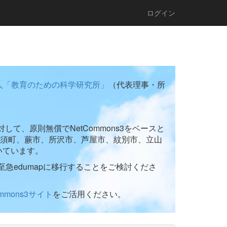
ログイン
人「教育のための科学研究所」
（代表理事・所
て、原則無償でNetCommons3をベースと
須町、蕨市、所沢市、芦屋市、紋別市、立山
いています。
至急edumapに移行することをご検討くださ
ommons3サイト
をご活用ください。