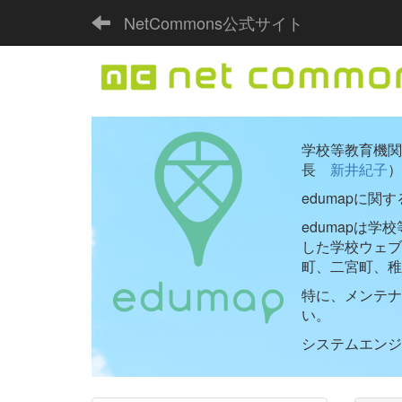
NetCommons公式サイト
学校等教育機関向
長
新井紀子
）
edumapに関
edumapは
した学校ウェ
町、二宮町、稚
特に、メンテナ
い。
システムエンジニ