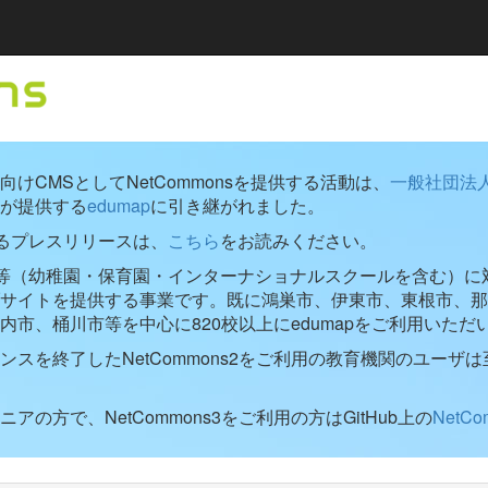
けCMSとしてNetCommonsを提供する活動は、
一般社団法
が提供する
edumap
に引き継がれました。
するプレスリリースは、
こちら
をお読みください。
学校等（幼稚園・保育園・インターナショナルスクールを含む）に対し
ブサイトを提供する事業です。既に鴻巣市、伊東市、東根市、那
内市、桶川市等を中心に820校以上にedumapをご利用いただ
ンスを終了したNetCommons2をご利用の教育機関のユーザは
アの方で、NetCommons3をご利用の方はGitHub上の
NetC