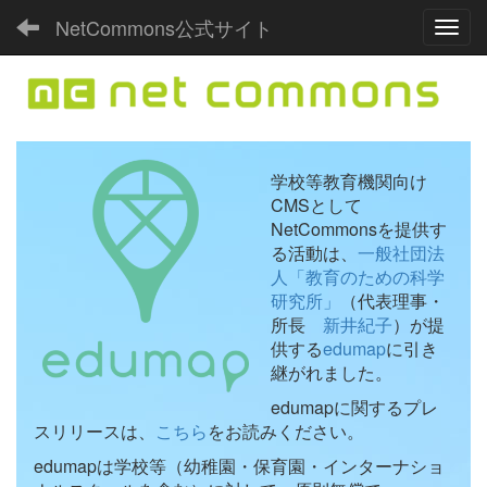
NetCommons公式サイト
Toggl
学校等教育機関向け
CMSとして
NetCommonsを提供す
る活動は、
一般社団法
人「教育のための科学
研究所」
（代表理事・
所長
新井紀子
）が提
供する
edumap
に引き
継がれました。
edumapに関するプレ
スリリースは、
こちら
をお読みください。
edumapは学校等（幼稚園・保育園・インターナショ