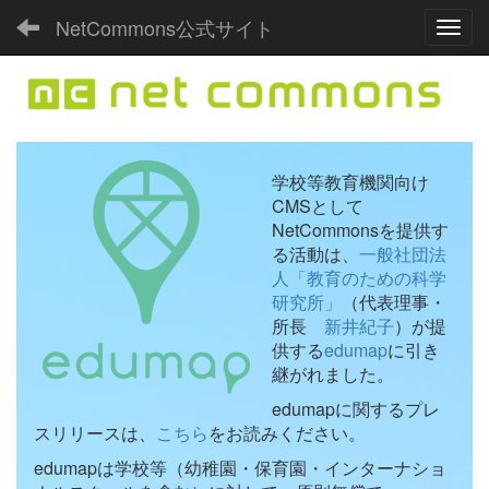
NetCommons公式サイト
Toggl
学校等教育機関向け
CMSとして
NetCommonsを提供す
る活動は、
一般社団法
人「教育のための科学
研究所」
（代表理事・
所長
新井紀子
）が提
供する
edumap
に引き
継がれました。
edumapに関するプレ
スリリースは、
こちら
をお読みください。
edumapは学校等（幼稚園・保育園・インターナショ