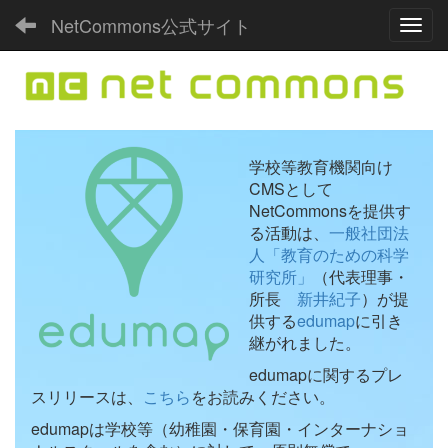
NetCommons公式サイト
Toggl
学校等教育機関向け
CMSとして
NetCommonsを提供す
る活動は、
一般社団法
人「教育のための科学
研究所」
（代表理事・
所長
新井紀子
）が提
供する
edumap
に引き
継がれました。
edumapに関するプレ
スリリースは、
こちら
をお読みください。
edumapは学校等（幼稚園・保育園・インターナショ