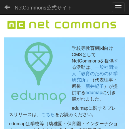
NetCommons公式サイト
Toggl
学校等教育機関向け
CMSとして
NetCommonsを提供す
る活動は、
一般社団法
人「教育のための科学
研究所」
（代表理事・
所長
新井紀子
）が提
供する
edumap
に引き
継がれました。
edumapに関するプレ
スリリースは、
こちら
をお読みください。
edumapは学校等（幼稚園・保育園・インターナショ