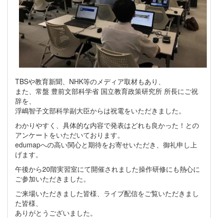
TBSや教育新聞、NHK等のメディア取材もあり、
また、常盤 豊前文部科学省 国立教育政策研究所 所長にご祝
辞を、
浮嶋智子文部科学副大臣からは祝電をいただきました。
わかりやすく、具体的な内容で発表はどれも良かった！との
アンケートをいただいております。
edumapへの高い関心と期待をお寄せいただき、御礼申し上
げます。
午後から20階実習室にて開催されました操作研修にも熱心に
ご参加いただきました。
ご来場いただきました皆様、ライブ配信をご覧いただきまし
た皆様、
ありがとうございました。