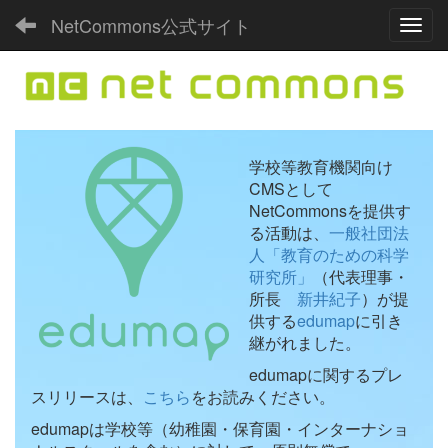
NetCommons公式サイト
Toggl
学校等教育機関向け
CMSとして
NetCommonsを提供す
る活動は、
一般社団法
人「教育のための科学
研究所」
（代表理事・
所長
新井紀子
）が提
供する
edumap
に引き
継がれました。
edumapに関するプレ
スリリースは、
こちら
をお読みください。
edumapは学校等（幼稚園・保育園・インターナショ