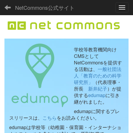
NetCommons公式サイト
Toggl
学校等教育機関向け
CMSとして
NetCommonsを提供す
る活動は、
一般社団法
人「教育のための科学
研究所」
（代表理事・
所長
新井紀子
）が提
供する
edumap
に引き
継がれました。
edumapに関するプレ
スリリースは、
こちら
をお読みください。
edumapは学校等（幼稚園・保育園・インターナショ