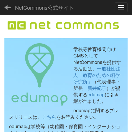
NetCommons公式サイト
Toggl
学校等教育機関向け
CMSとして
NetCommonsを提供す
る活動は、
一般社団法
人「教育のための科学
研究所」
（代表理事・
所長
新井紀子
）が提
供する
edumap
に引き
継がれました。
edumapに関するプレ
スリリースは、
こちら
をお読みください。
edumapは学校等（幼稚園・保育園・インターナショ