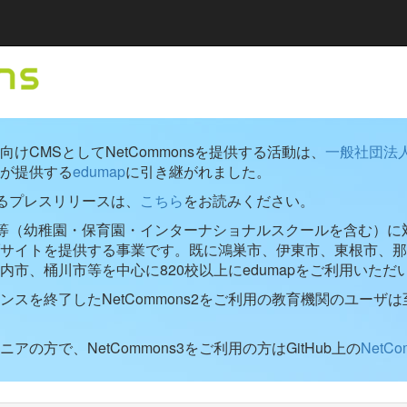
けCMSとしてNetCommonsを提供する活動は、
一般社団法
が提供する
edumap
に引き継がれました。
するプレスリリースは、
こちら
をお読みください。
学校等（幼稚園・保育園・インターナショナルスクールを含む）に対し
ブサイトを提供する事業です。既に鴻巣市、伊東市、東根市、那
内市、桶川市等を中心に820校以上にedumapをご利用いただ
ンスを終了したNetCommons2をご利用の教育機関のユーザは
アの方で、NetCommons3をご利用の方はGitHub上の
NetC