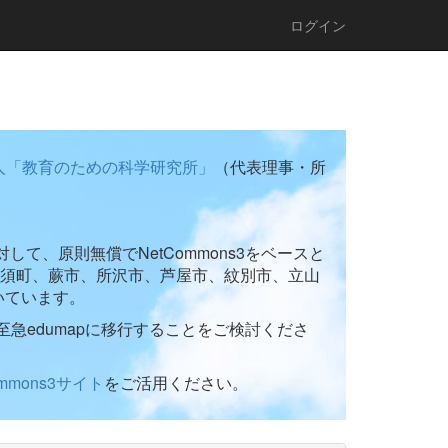
ログイン
人「教育のための科学研究所」
（代表理事・所
て、原則無償でNetCommons3をベースと
須町、蕨市、所沢市、芦屋市、紋別市、立山
いています。
至急edumapに移行することをご検討くださ
ommons3サイト
をご活用ください。