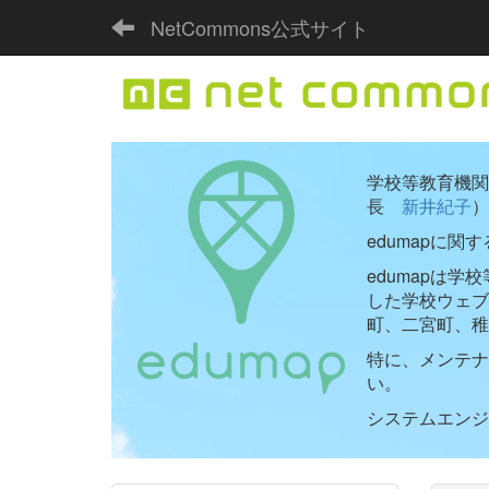
NetCommons公式サイト
学校等教育機関向
長
新井紀子
）
edumapに関
edumapは
した学校ウェ
町、二宮町、稚
特に、メンテナ
い。
システムエンジニ