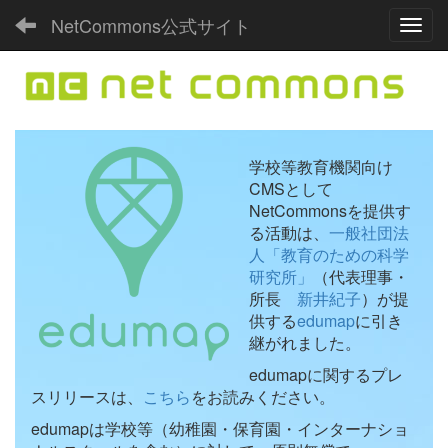
NetCommons公式サイト
Toggl
学校等教育機関向け
CMSとして
NetCommonsを提供す
る活動は、
一般社団法
人「教育のための科学
研究所」
（代表理事・
所長
新井紀子
）が提
供する
edumap
に引き
継がれました。
edumapに関するプレ
スリリースは、
こちら
をお読みください。
edumapは学校等（幼稚園・保育園・インターナショ