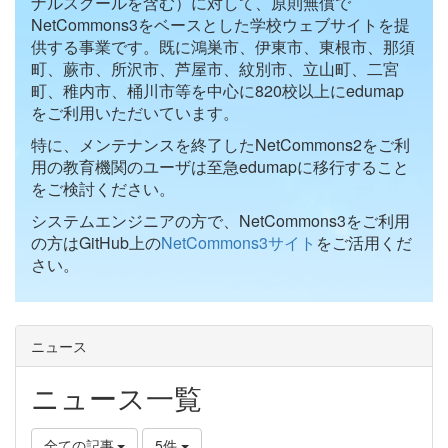
ナルスクールを含む）に対して、原則無償で
NetCommons3をベースとした学校ウェブサイトを提
供する事業です。既に鴻巣市、伊東市、東根市、那須
町、蕨市、所沢市、芦屋市、紋別市、立山町、二宮
町、稚内市、桶川市等を中心に820校以上にedumap
をご利用いただいています。
特に、メンテナンスを終了したNetCommons2をご利
用の教育機関のユーザは至急edumapに移行すること
をご検討ください。
システムエンジニアの方で、NetCommons3をご利用
の方はGitHub上の
NetCommons3サイト
をご活用くだ
さい。
ニュース
ニュース一覧
全ての記事
5件