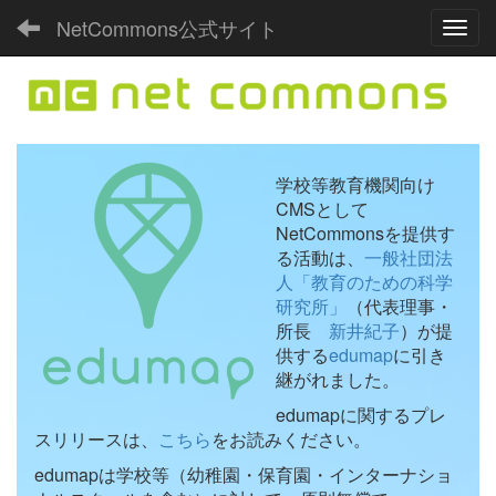
NetCommons公式サイト
Toggl
学校等教育機関向け
CMSとして
NetCommonsを提供す
る活動は、
一般社団法
人「教育のための科学
研究所」
（代表理事・
所長
新井紀子
）が提
供する
edumap
に引き
継がれました。
edumapに関するプレ
スリリースは、
こちら
をお読みください。
edumapは学校等（幼稚園・保育園・インターナショ