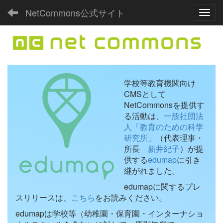
NetCommons公式サイト
Toggl
学校等教育機関向け
CMSとして
NetCommonsを提供す
る活動は、
一般社団法
人「教育のための科学
研究所」
（代表理事・
所長
新井紀子
）が提
供する
edumap
に引き
継がれました。
edumapに関するプレ
スリリースは、
こちら
をお読みください。
edumapは学校等（幼稚園・保育園・インターナショ