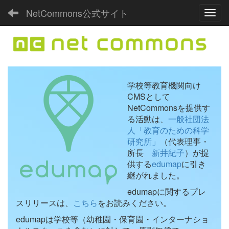
NetCommons公式サイト
Toggl
学校等教育機関向け
CMSとして
NetCommonsを提供す
る活動は、
一般社団法
人「教育のための科学
研究所」
（代表理事・
所長
新井紀子
）が提
供する
edumap
に引き
継がれました。
edumapに関するプレ
スリリースは、
こちら
をお読みください。
edumapは学校等（幼稚園・保育園・インターナショ