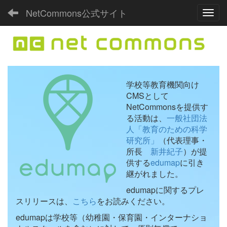
NetCommons公式サイト
Toggl
学校等教育機関向け
CMSとして
NetCommonsを提供す
る活動は、
一般社団法
人「教育のための科学
研究所」
（代表理事・
所長
新井紀子
）が提
供する
edumap
に引き
継がれました。
edumapに関するプレ
スリリースは、
こちら
をお読みください。
edumapは学校等（幼稚園・保育園・インターナショ