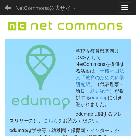
NetCommons公式サイト
Toggl
学校等教育機関向け
CMSとして
NetCommonsを提供す
る活動は、
一般社団法
人「教育のための科学
研究所」
（代表理事・
所長
新井紀子
）が提
供する
edumap
に引き
継がれました。
edumapに関するプレ
スリリースは、
こちら
をお読みください。
edumapは学校等（幼稚園・保育園・インターナショ