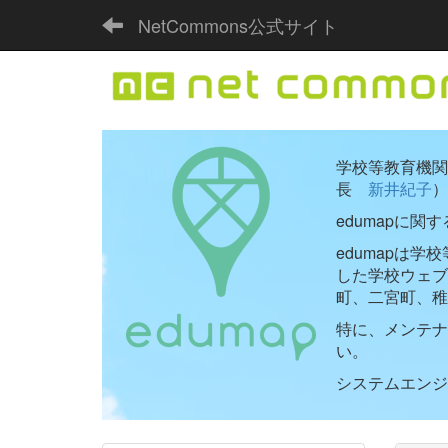
NetCommons公式サイト
学校等教育機関向
長
新井紀子
）
edumapに関
edumapは
した学校ウェ
町、二宮町、稚
特に、メンテナ
い。
システムエンジニ