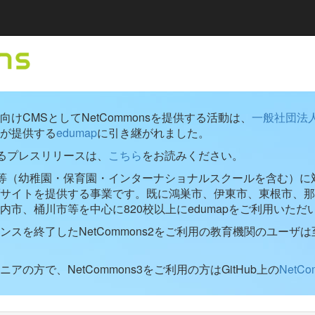
けCMSとしてNetCommonsを提供する活動は、
一般社団法
が提供する
edumap
に引き継がれました。
するプレスリリースは、
こちら
をお読みください。
学校等（幼稚園・保育園・インターナショナルスクールを含む）に対し
ブサイトを提供する事業です。既に鴻巣市、伊東市、東根市、那
内市、桶川市等を中心に820校以上にedumapをご利用いただ
ンスを終了したNetCommons2をご利用の教育機関のユーザは
アの方で、NetCommons3をご利用の方はGitHub上の
NetC