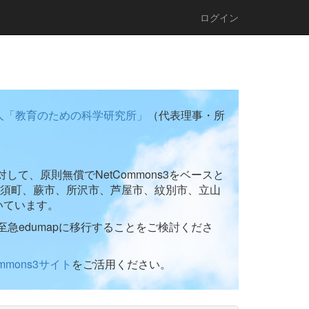
ログイン
人「教育のための科学研究所」
（代表理事・所
て、原則無償でNetCommons3をベースと
須町、蕨市、所沢市、芦屋市、紋別市、立山
いています。
至急edumapに移行することをご検討くださ
ommons3サイト
をご活用ください。