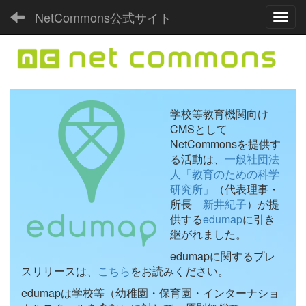
NetCommons公式サイト
Toggl
学校等教育機関向け
CMSとして
NetCommonsを提供す
る活動は、
一般社団法
人「教育のための科学
研究所」
（代表理事・
所長
新井紀子
）が提
供する
edumap
に引き
継がれました。
edumapに関するプレ
スリリースは、
こちら
をお読みください。
edumapは学校等（幼稚園・保育園・インターナショ