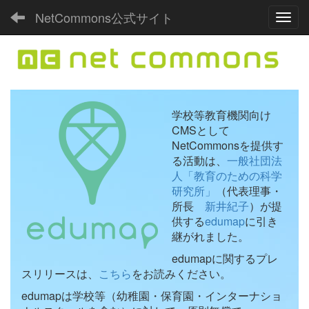
NetCommons公式サイト
Toggl
学校等教育機関向け
CMSとして
NetCommonsを提供す
る活動は、
一般社団法
人「教育のための科学
研究所」
（代表理事・
所長
新井紀子
）が提
供する
edumap
に引き
継がれました。
edumapに関するプレ
スリリースは、
こちら
をお読みください。
edumapは学校等（幼稚園・保育園・インターナショ